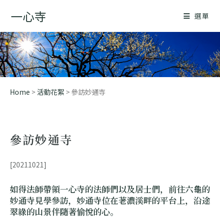
一心寺
選單
Home
>
活動花絮
> 參訪妙通寺
參訪妙通寺
[20211021]
如得法師帶領一心寺的法師們以及居士們，前往六龜的
妙通寺見學參訪，妙通寺位在荖濃溪畔的平台上，沿途
翠綠的山景伴隨著愉悅的心
。