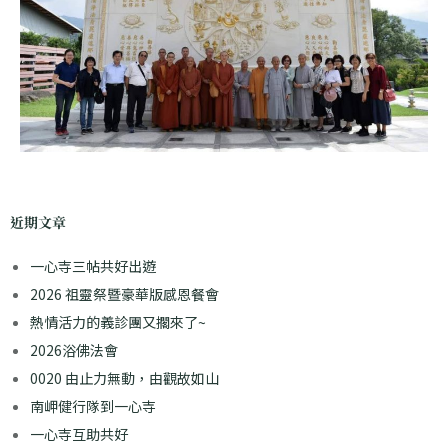
近期文章
一心寺三帖共好出遊
2026 祖靈祭暨豪華版感恩餐會
熱情活力的義診團又擱來了~
2026浴佛法會
0020 由止力無動，由觀故如山
南岬健行隊到一心寺
一心寺互助共好