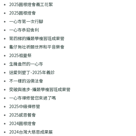
2025圓根燈會義工花絮
2025圓根燈會
一心寺第一次行腳
一心寺恭迎舍利
第四梯的攝類學複習班成果營
龜仔甪社祈願世界和平音樂會
2025祖靈祭
生機盎然的一心寺
送愛到墾丁-2025年義診​
不一樣的浴佛法會
突破與進步-攝類學複習班成果營
一心寺禪修營您來過了嗎
2025中級禪修營
2025感恩餐會
2024圓根燈會
2024台灣大慈恩成果展