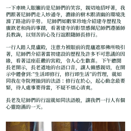
一下車映入眼簾的是尼師們的笑容，親切地招呼著，我
們跟著尼師們走入妙通寺，濃綠的樹木跟清幽的環境洗
滌了路途的辛勞。 尼師們如數家珍地介紹建寺歷程及
廣欽老和尚的事蹟，看著建寺的影禁感佩尼師們遵循師
長教誨，以刻苦的心及行誼跟隨師長修行。
一行人踏入毘盧殿，注意力被眼前的毘廬遮那佛所吸引
著，
尼師們介紹著當初建設的歷程及許多不可思議的因
緣，看著這座莊嚴的宮殿，令人心生歡喜。 下午聽聞
長老開示，長老道地的台語口音，讓人備感親切，在開
示中體會到:”
生活即修行，修行即生活”的哲理，就如
同我在寺院裡抽到的法語
：
修行在於心，起心動念最要
緊，待人處事要得當，不疑不煩心清爽。
長老及尼師們的行誼就如同法語般，讓我們一行人有個
心靈飽滿的一天。