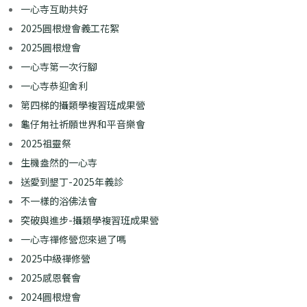
一心寺互助共好
2025圓根燈會義工花絮
2025圓根燈會
一心寺第一次行腳
一心寺恭迎舍利
第四梯的攝類學複習班成果營
龜仔甪社祈願世界和平音樂會
2025祖靈祭
生機盎然的一心寺
送愛到墾丁-2025年義診​
不一樣的浴佛法會
突破與進步-攝類學複習班成果營
一心寺禪修營您來過了嗎
2025中級禪修營
2025感恩餐會
2024圓根燈會