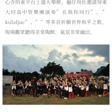
心寺的東平台上盛大舉辦，
龜仔甪社
邀請
屏東
大同高中管樂團演奏”在與你同行”、”
kulaljuc”
、””
等多首祈願世界和平之歌，
現場觀眾聽得非常陶醉，氣氛非常融洽。