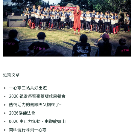
近期文章
一心寺三帖共好出遊
2026 祖靈祭暨豪華版感恩餐會
熱情活力的義診團又擱來了~
2026浴佛法會
0020 由止力無動，由觀故如山
南岬健行隊到一心寺