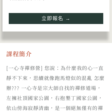
立即報名 →
課程簡介
[一心寺禪修營] 您說：為什麼我的心一直
靜不下來，思續就像跑馬燈似的混亂 怎麼
辦??? 一心寺是宗大師自找的禪修道場，
左擁社頂國家公園，右抱墾丁國家公園，
依山傍海寂靜清幽，是一個絕無僅有的禪